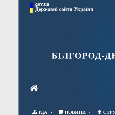
Перейти
gov.ua
до
Державні сайти України
вмісту
БІЛГОРОД-
РДА
НОВИНИ
СТРУ