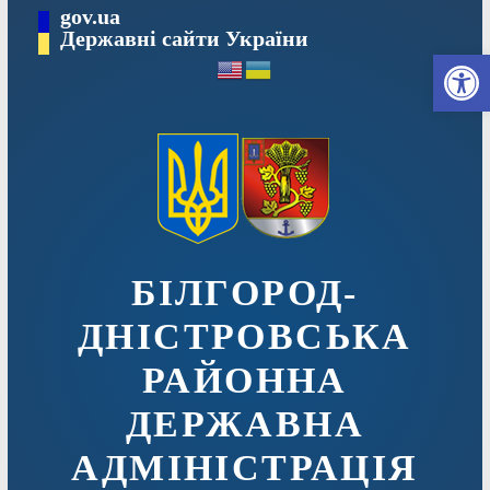
Перейти
gov.ua
до
Державні сайти України
Ві
вмісту
БІЛГОРОД-
ДНІСТРОВСЬКА
РАЙОННА
ДЕРЖАВНА
АДМІНІСТРАЦІЯ