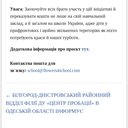
Увага
: Заохочуйте всіх брати участь у цій ініціативі й
переказувати кошти не лише на свій навчальний
заклад, а й загалом на школи України, адже діти у
прифронтових і щойно звільнених територіях як ніхто
потребують краси й нашої турботи.
Д
одатков
а
інформаці
я
про проєкт
тут.
Контактна пошта для
зв`язку:
school@flowers4school.com
←
БІЛГОРОД-ДНІСТРОВСЬКИЙ РАЙОННИЙ
ВІДДІЛ ФІЛІЇ ДУ «ЦЕНТР ПРОБАЦІЇ» В
ОДЕСЬКІЙ ОБЛАСТІ ІНФОРМУЄ