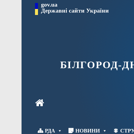
Перейти
gov.ua
до
Державні сайти України
вмісту
БІЛГОРОД-
РДА
НОВИНИ
СТРУ