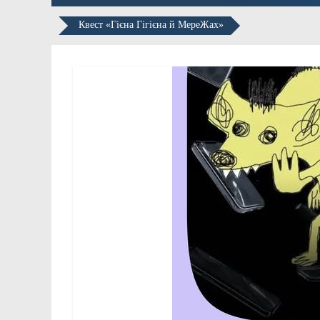
Квест «Гієна Гігієна й МереЖах»