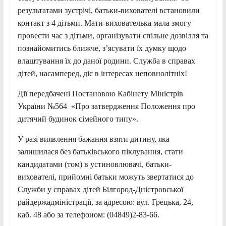
результатами зустрічі, батьки-вихователі встановили
контакт з 4 дітьми. Мати-вихователька мала змогу
провести час з дітьми, організувати спільне дозвілля та
познайомитись ближче, зʼясувати їх думку щодо
влаштування їх до даної родини. Служба в справах
дітей, насамперед, діє в інтересах неповнолітніх!
Дії передбачені Постановою Кабінету Міністрів
України №564 «Про затвердження Положення про
дитячий будинок сімейного типу».
У разі виявлення бажання взяти дитину, яка
залишилася без батьківського піклування, стати
кандидатами (том) в устиновлювачі, батьки-
вихователі, прийомні батьки можуть звертатися до
Служби у справах дітей Білгород-Дністровської
райдержадміністрації, за адресою: вул. Грецька, 24,
каб. 48 або за телефоном: (04849)2-83-66.