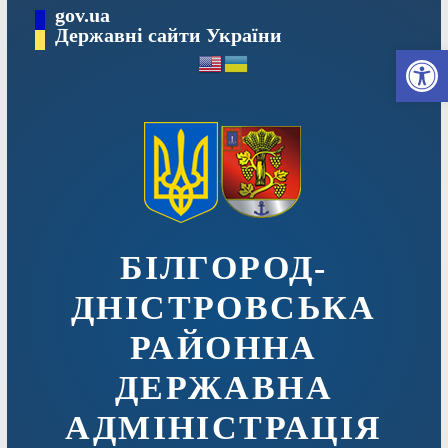
Перейти
gov.ua
до
Державні сайти України
Ві
вмісту
БІЛГОРОД-
ДНІСТРОВСЬКА
РАЙОННА
ДЕРЖАВНА
АДМІНІСТРАЦІЯ