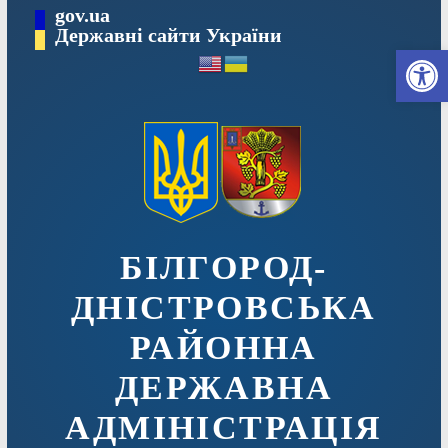
Перейти
gov.ua
до
Державні сайти України
Ві
вмісту
БІЛГОРОД-
ДНІСТРОВСЬКА
РАЙОННА
ДЕРЖАВНА
АДМІНІСТРАЦІЯ