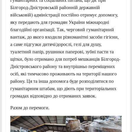
гуманітарних та соціальних питань, що діє при
Білгород-Дністровській районній державній
військовій) адміністрації постійно отримує допомогу,
яку передають для громадян України міжнародні
благодійні організації. Так, черговий гуманітарний
вантаж, до якого входили різноманітні засоби гігієни,
а саме підгузки дитячі/дорослі, гелі для душу,
туалетний папір, рушники паперові, зубні пасти та
щітки, було отримано для потреб мешканців Білгород-
Дністровського району та внутрішньо переміщених
осіб, які тимчасово проживають на території нашого
району. Ця та інша допомога буде розподілятися по
гуманітарним штабам, що діють при територіальних
громадах відповідно до отриманих заявок.
Разом до перемоги.