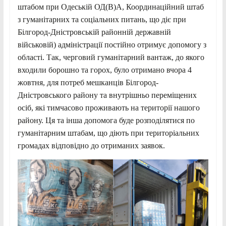
штабом при Одеській ОД(В)А, Координаційний штаб
з гуманітарних та соціальних питань, що діє при
Білгород-Дністровській районній державній
військовій) адміністрації постійно отримує допомогу з
області. Так, черговий гуманітарний вантаж, до якого
входили борошно та горох, було отримано вчора 4
жовтня, для потреб мешканців Білгород-
Дністровського району та внутрішньо переміщених
осіб, які тимчасово проживають на території нашого
району. Ця та інша допомога буде розподілятися по
гуманітарним штабам, що діють при територіальних
громадах відповідно до отриманих заявок.