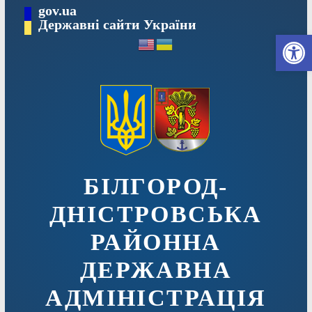
Перейти
gov.ua
до
Державні сайти України
Ві
вмісту
БІЛГОРОД-
ДНІСТРОВСЬКА
РАЙОННА
ДЕРЖАВНА
АДМІНІСТРАЦІЯ