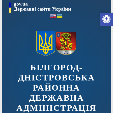
Перейти
gov.ua
до
Державні сайти України
Ві
вмісту
БІЛГОРОД-
ДНІСТРОВСЬКА
РАЙОННА
ДЕРЖАВНА
АДМІНІСТРАЦІЯ