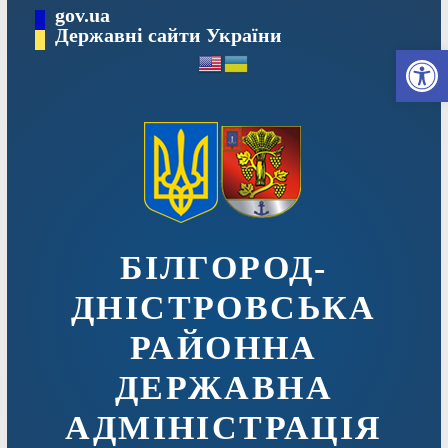
Перейти
gov.ua
до
Державні сайти України
Ві
вмісту
БІЛГОРОД-
ДНІСТРОВСЬКА
РАЙОННА
ДЕРЖАВНА
АДМІНІСТРАЦІЯ