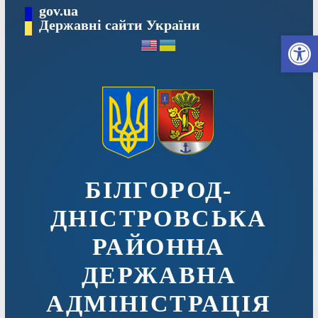
Перейти
gov.ua
до
Державні сайти України
Ві
вмісту
БІЛГОРОД-
ДНІСТРОВСЬКА
РАЙОННА
ДЕРЖАВНА
АДМІНІСТРАЦІЯ