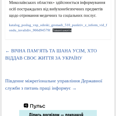
Миколаївських областях» здійснюється інформування
осіб постраждалих від вибухонебезпечних предметів
щодо отримання медичних та соціальних послуг.
katalog_poslug_vnp_odeski_gromadi_510_punktiv_z_inform_vid_f
ondu_invalidiv_966d94579f
Завантажити
←
ВІЧНА ПАМ’ЯТЬ ТА ШАНА УСІМ, ХТО
ВІДДАВ СВОЄ ЖИТТЯ ЗА УКРАЇНУ
Південне міжрегіональне управління Державної
служби з питань праці інформує
→