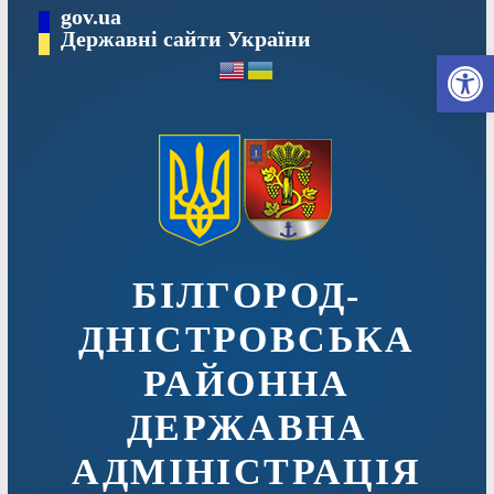
Перейти
gov.ua
до
Державні сайти України
Ві
вмісту
БІЛГОРОД-
ДНІСТРОВСЬКА
РАЙОННА
ДЕРЖАВНА
АДМІНІСТРАЦІЯ