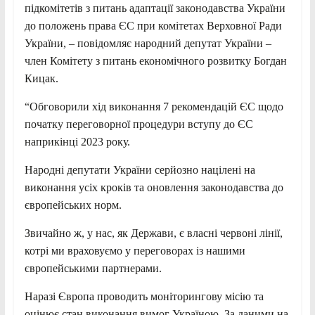
підкомітетів з питань адаптації законодавства України
до положень права ЄС при комітетах Верховної Ради
України, – повідомляє народний депутат України –
член Комітету з питань економічного розвитку Богдан
Кицак.
“Обговорили хід виконання 7 рекомендацій ЄС щодо
початку переговорної процедури вступу до ЄС
наприкінці 2023 року.
Народні депутати України серйозно націлені на
виконання усіх кроків та оновлення законодавства до
європейських норм.
Звичайно ж, у нас, як Держави, є власні червоні лінії,
котрі ми враховуємо у переговорах із нашими
європейськими партнерами.
Наразі Європа проводить моніторингову місію та
оцінює стан виконання вимог Україною. За даними на