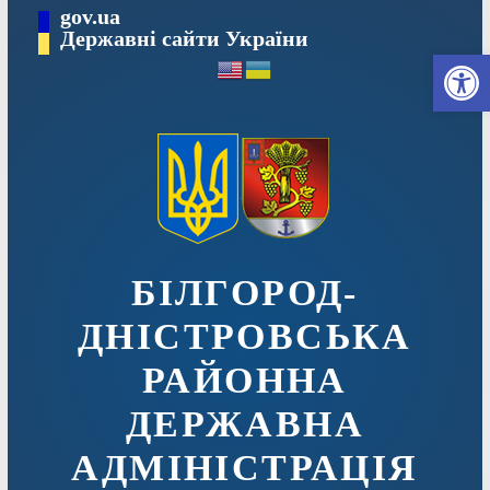
Перейти
gov.ua
до
Державні сайти України
Ві
вмісту
БІЛГОРОД-
ДНІСТРОВСЬКА
РАЙОННА
ДЕРЖАВНА
АДМІНІСТРАЦІЯ