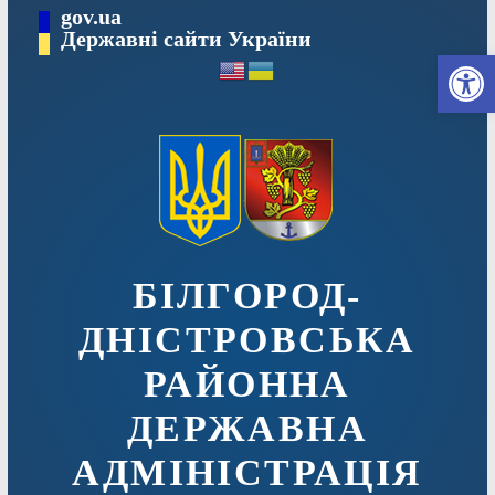
Перейти
gov.ua
до
Державні сайти України
Ві
вмісту
БІЛГОРОД-
ДНІСТРОВСЬКА
РАЙОННА
ДЕРЖАВНА
АДМІНІСТРАЦІЯ