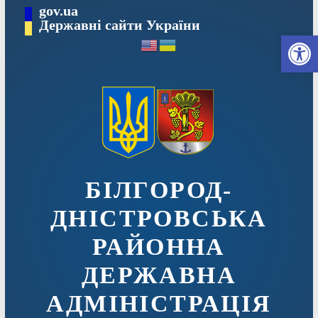
Перейти
gov.ua
до
Державні сайти України
Ві
вмісту
БІЛГОРОД-
ДНІСТРОВСЬКА
РАЙОННА
ДЕРЖАВНА
АДМІНІСТРАЦІЯ