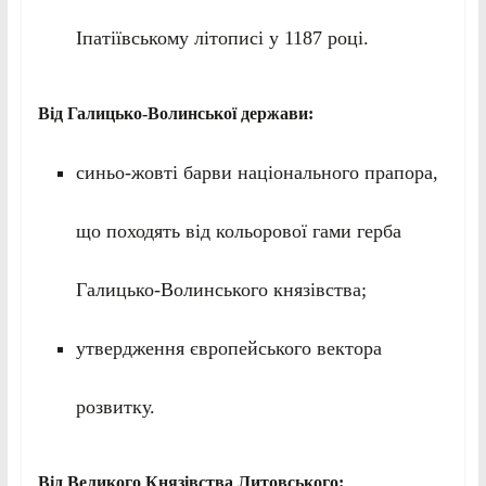
Іпатіївському літописі у 1187 році.
Від Галицько-Волинської держави:
синьо-жовті барви національного прапора,
що походять від кольорової гами герба
Галицько-Волинського князівства;
утвердження європейського вектора
розвитку.
Від Великого Князівства Литовського: