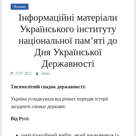
Новини
Інформаційні матеріали
Українського інституту
національної пам’яті до
Дня Української
Державності
27.07.2022
admin
Тисячолітній спадок державності:
Україна успадкувала від різних періодів історії
засадничі ознаки держави:
Від Русі:
цивілізаційний вибір, який визначився із