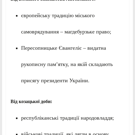
європейську традицію міського
самоврядування – магдебурзьке право;
Пересопницьке Євангеліє – видатна
рукописну пам’ятку, на якій складають
присягу президенти України.
Від козацької доби:
республіканські традиції народовладдя;
військові традиції, які лягли в основу