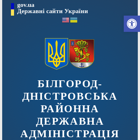
Перейти
gov.ua
до
Державні сайти України
Ві
вмісту
БІЛГОРОД-
ДНІСТРОВСЬКА
РАЙОННА
ДЕРЖАВНА
АДМІНІСТРАЦІЯ