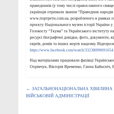
праведників (у тому числі православного свяще
українців отримали звання “Праведник народів с
www.портрети.com.ua, розробленого в рамках п
проєкту Національного музею історії України у 
Голокосту “Ткума” та Українського інституту н
ресурсі біографічні довідки, фото, документи, ві
євреїв, ромів та інших жертв нацизму. Відеорол
https://www.facebook.com/watch/3323809969165
Над матеріалами працювали фахівці Українсько
Охрімчук, Вікторія Яременко, Ганна Байкєніч, В
←
ЗАГАЛЬНОНАЦІОНАЛЬНА ХВИЛИНА М
ВІЙСЬКОВІЙ АДМІНІСТРАЦІЇ