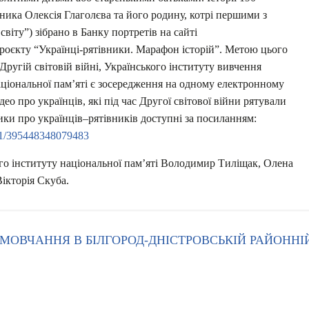
ника Олексія Глаголєва та його родину, котрі першими з
віту”) зібрано в Банку портретів на сайті
роєкту “Українці-рятівники. Марафон історій”. Метою цього
Другій світовій війні, Українського інституту вивчення
аціональної пам’яті є зосередження на одному електронному
део про українців, які під час Другої світової війни рятували
ики про українців–рятівників доступні за посиланням:
41/395448348079483
го інституту національної пам’яті Володимир Тиліщак, Олена
ікторія Скуба.
ОВЧАННЯ В БІЛГОРОД-ДНІСТРОВСЬКІЙ РАЙОННІ