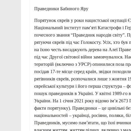
Праведники Бабиного Яру
Порятунок євреїв у роки нацистської окупації Є
Національний інститут пам’яті Катастрофи і Ге
почесного звання “Праведник народів світу”. П
рятуючи євреїв під час Голокосту. Усіх, хто б
на їхню честь висаджують дерева на Алеї Праве
під час Другої світової війни замовчувалося. На
територій (включно з УРСР) опинилися поза п
посідав 17-те місце серед країн, звідки походи
рятівників євреїв, розпочалися лише з жовтня 1
єврейської культури і його перша структура – 
пошук праведників в Україні. У квітні 1989-го
України. На 1 січня 2021 року відомо ім’я 2673 
факти порятунку). Праведники – це цивільні бе
національностей – українці, росіяни, поляки, б
Праведників, мусимо пам’ятати, що їхні вчинки
власним життям, життям рідних, включно з мало