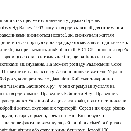
вропи став предметом вивчення у державі Ізраїль.
роїзму Яд Вашем 1963 року затвердив критерії для отримання
раведниками визнаються неєвреї, які ризикували життям,
ув причетний до порятунку, нагороджують медалями й дипломами,
дників, їм призначають довічні пенсії. В СРСР знищення євреїв
слідком цього стало в тому числі те, що рятівники з цих
рактиками вшанування. На момент розпаду Радянський Союз
ли Праведники народів світу. Активні пошуки жителів України–
988 року, коли розпочало діяльність Київське товариство
фонд “Пам’ять Бабиного Яру”. Фонд спрямував зусилля на
 він затвердив звання Праведник Бабиного Яру і Праведник
Праведників з України (4 місце серед країн, в яких встановлено
ззбройні жителі окупованих територій. Серед них люди різних
ілоруси, татари, вірмени, греки й німці. Вшановуючи
 – не лише факти порятунку людей чи цілих сімей, а й ризик
літніми дітьми або старенькими батьками. Історії 190