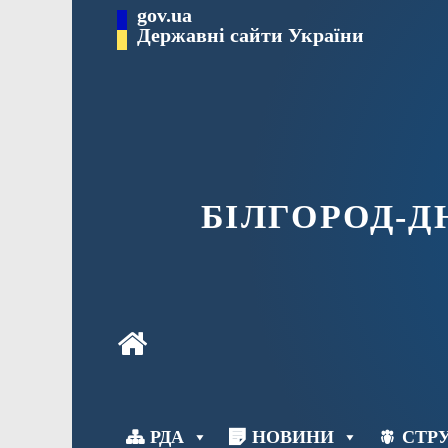
Перейти
gov.ua
до
Державні сайти України
вмісту
БІЛГОРОД-
РДА
НОВИНИ
СТРУ