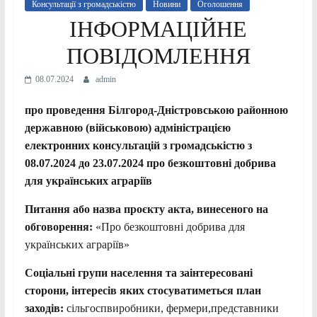
Консультації з громадськістю
Новини
Оголошення
ІНФОРМАЦІЙНЕ
ПОВІДОМЛЕННЯ
08.07.2024
admin
про проведення Білгород-Дністровською районною
державною (військовою) адміністрацією
електронних консультацій з громадськістю з
08.07.2024 до 23.07.2024 про
безкоштовні добрива
для українських аграріїв
Питання або назва про
є
кту акта, винесеного на
обговорення:
«Про безкоштовні добрива для
українських аграріїв»
Соціальні групи населення та заінтересовані
сторони, інтересів яких стосуватиметься план
заходів:
сільгоспвиробники, фермери,представники