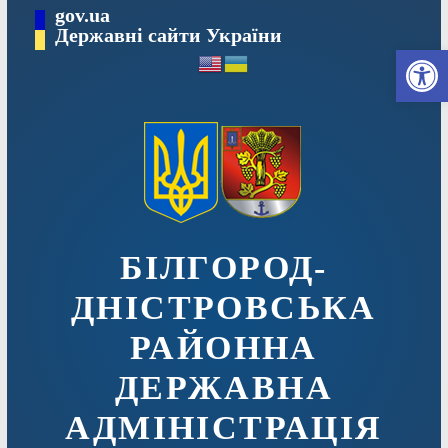
Перейти
gov.ua
до
Державні сайти України
Ві
вмісту
БІЛГОРОД-
ДНІСТРОВСЬКА
РАЙОННА
ДЕРЖАВНА
АДМІНІСТРАЦІЯ