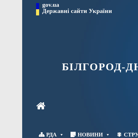
Перейти
gov.ua
до
Державні сайти України
вмісту
БІЛГОРОД-
РДА
НОВИНИ
СТРУ