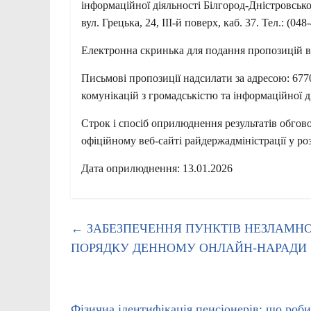
інформаційної діяльності Білгород-Дністровсько
вул. Грецька, 24, IІІ-й поверх, каб. 37. Тел.: (048
Електронна скринька для подання пропозицій 
Письмові пропозиції надсилати за адресою: 67707
комунікацій з громадськістю та інформаційної д
Строк і спосіб оприлюднення результатів обгов
офіційному веб-сайті райдержадміністрації у роз
Дата оприлюднення: 13.01.2026
←
ЗАБЕЗПЕЧЕННЯ ПУНКТІВ НЕЗЛАМНОС
ПОРЯДКУ ДЕННОМУ ОНЛАЙН-НАРАДИ
Фізична ідентифікація пенсіонерів: що роб