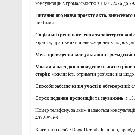
консультацій з громадськістю з 13.01.2026 до 2
Питання або назва про
є
кту акта, винесеного
політики
Соціальні групи населення та заінтересовані 
юристи, працівники правоохоронних підрозділів
Мета проведення консультацій з громадськіс
Можливі наслідки проведення в життя рішенн
сторін:
можливість отримати роз’яснення щодо 
Способи забезпечення участі в обговоренні:
е
Строк подання пропозицій та зауважень:
з 13
Номер телефону, за яким надаються консультаці
49) 2-83-66.
Контактна особа: Вовк Наталія Іванівна, провід