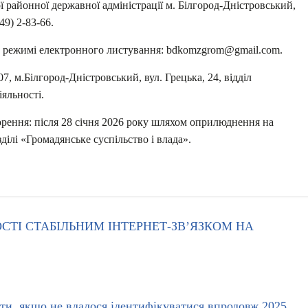
ї районної державної адміністрації м. Білгород-Дністровський,
-49) 2-83-66.
в режимі електронного листування: bdkomzgrom@gmail.com.
, м.Білгород-Дністровський, вул. Грецька, 24, відділ
іяльності.
орення: після 28 січня 2026 року шляхом оприлюднення на
ділі «Громадянське суспільство і влада».
ТІ СТАБІЛЬНИМ ІНТЕРНЕТ-ЗВ’ЯЗКОМ НА
ити, якщо не вдалося ідентифікуватися впродовж 2025