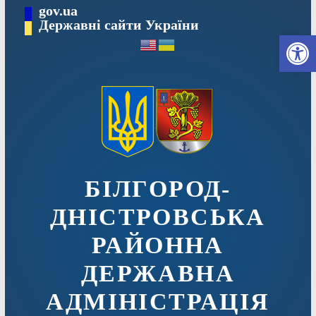
Перейти
gov.ua
до
Державні сайти України
Ві
вмісту
БІЛГОРОД-
ДНІСТРОВСЬКА
РАЙОННА
ДЕРЖАВНА
АДМІНІСТРАЦІЯ