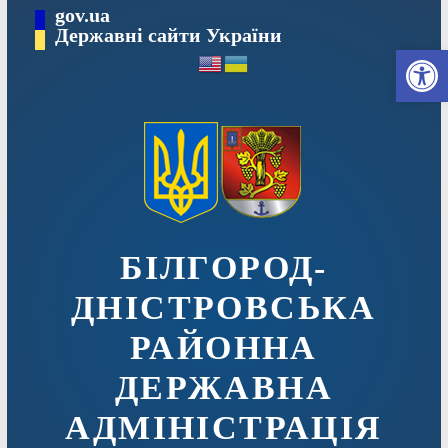
Перейти
gov.ua
до
Державні сайти України
Ві
вмісту
БІЛГОРОД-
ДНІСТРОВСЬКА
РАЙОННА
ДЕРЖАВНА
АДМІНІСТРАЦІЯ