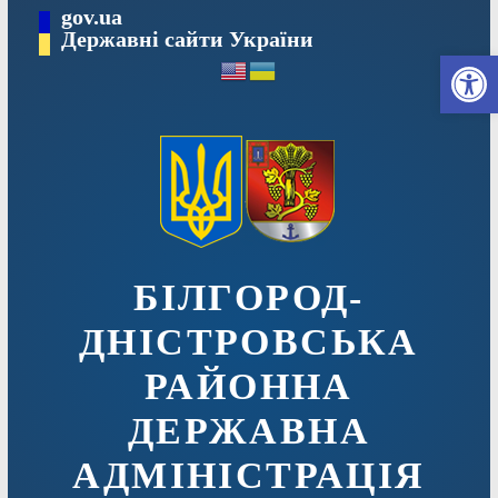
Перейти
gov.ua
до
Державні сайти України
Ві
вмісту
БІЛГОРОД-
ДНІСТРОВСЬКА
РАЙОННА
ДЕРЖАВНА
АДМІНІСТРАЦІЯ