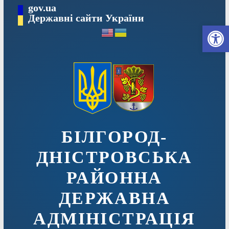
Перейти
gov.ua
до
Державні сайти України
Ві
вмісту
БІЛГОРОД-
ДНІСТРОВСЬКА
РАЙОННА
ДЕРЖАВНА
АДМІНІСТРАЦІЯ