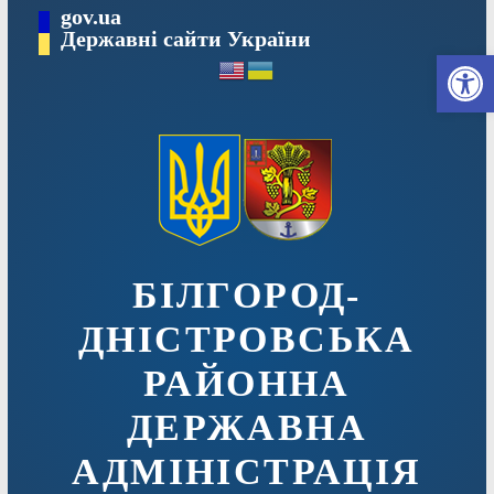
Перейти
gov.ua
до
Державні сайти України
Ві
вмісту
БІЛГОРОД-
ДНІСТРОВСЬКА
РАЙОННА
ДЕРЖАВНА
АДМІНІСТРАЦІЯ