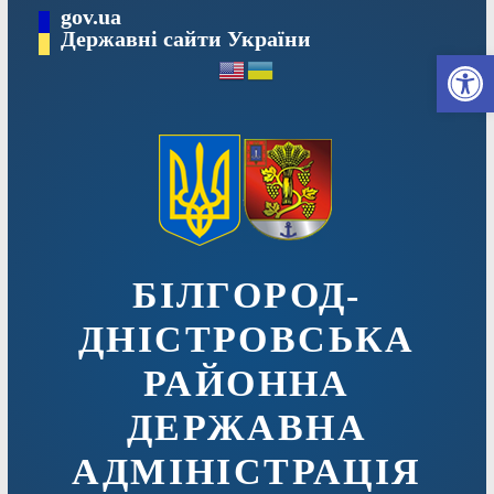
Перейти
gov.ua
до
Державні сайти України
Ві
вмісту
БІЛГОРОД-
ДНІСТРОВСЬКА
РАЙОННА
ДЕРЖАВНА
АДМІНІСТРАЦІЯ