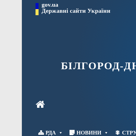
Перейти
gov.ua
до
Державні сайти України
вмісту
БІЛГОРОД-
РДА
НОВИНИ
СТРУ