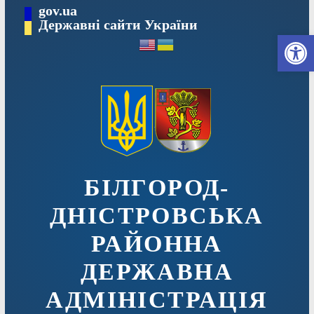
Перейти
gov.ua
до
Державні сайти України
Ві
вмісту
БІЛГОРОД-
ДНІСТРОВСЬКА
РАЙОННА
ДЕРЖАВНА
АДМІНІСТРАЦІЯ