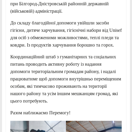
при Білгород-Дністровській районній державній
(військовій) адміністрації.
До складу благодійної допомоги увійшли засоби
гігієни, дитяче харчування, гігієнічні набори від Unisef
для осіб з обмеженими можливостями, теплі пледи та
ковдри. Із продуктів харчування борошно та горох.
Координаційний штаб з гуманітарних та соціальних
питань проводить активну роботу із надання
допомоги територіальним громадам району, і надалі
працюватиме щоб допомоги внутрішньо переміщеним
особам, які тимчасово проживають на території
нашого району та усім іншим мешканцям громад, які
цього потребують.
Разом наближаємо Перемогу!