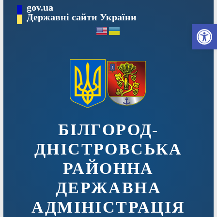
Перейти
gov.ua
до
Державні сайти України
Ві
вмісту
БІЛГОРОД-
ДНІСТРОВСЬКА
РАЙОННА
ДЕРЖАВНА
АДМІНІСТРАЦІЯ