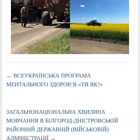
←
ВСЕУКРАЇНСЬКА ПРОГРАМА
МЕНТАЛЬНОГО ЗДОРОВ’Я «ТИ ЯК?»
ЗАГАЛЬНОНАЦІОНАЛЬНА ХВИЛИНА
МОВЧАННЯ В БІЛГОРОД-ДНІСТРОВСЬКІЙ
РАЙОННІЙ ДЕРЖАВНІЙ (ВІЙСЬКОВІЙ)
АДМІНІСТРАЦІЇ
→