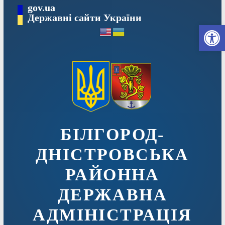
Перейти
gov.ua
до
Державні сайти України
Ві
вмісту
БІЛГОРОД-
ДНІСТРОВСЬКА
РАЙОННА
ДЕРЖАВНА
АДМІНІСТРАЦІЯ