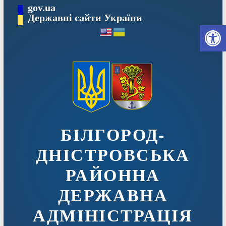
Перейти
gov.ua
до
Державні сайти України
Ві
вмісту
БІЛГОРОД-
ДНІСТРОВСЬКА
РАЙОННА
ДЕРЖАВНА
АДМІНІСТРАЦІЯ