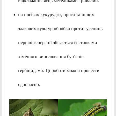
відкладання яєць метеликами тривалий.
на посівах кукурудзи, проса та інших
злакових культур обробка проти гусениць
першої генерації збігається із строками
хімічного виполювання бур’янів
гербіцидами. Ці роботи можна провести
одночасно.