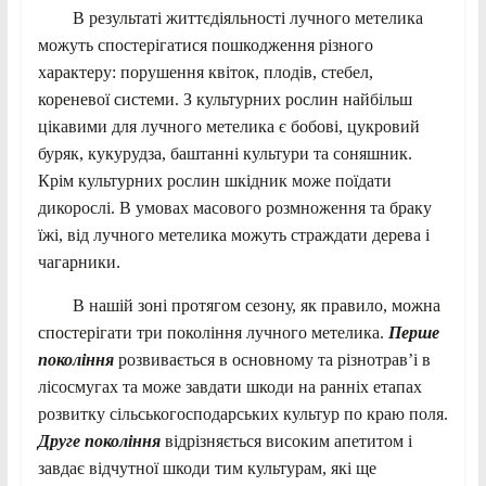
В результаті життєдіяльності лучного метелика
можуть спостерігатися пошкодження різного
характеру: порушення квіток, плодів, стебел,
кореневої системи. З культурних рослин найбільш
цікавими для лучного метелика є бобові, цукровий
буряк, кукурудза, баштанні культури та соняшник.
Крім культурних рослин шкідник може поїдати
дикорослі. В умовах масового розмноження та браку
їжі, від лучного метелика можуть страждати дерева і
чагарники.
В нашій зоні протягом сезону, як правило, можна
спостерігати три покоління лучного метелика.
Перше
покоління
розвивається в основному та різнотрав’і в
лісосмугах та може завдати шкоди на ранніх етапах
розвитку сільськогосподарських культур по краю поля.
Друге покоління
відрізняється високим апетитом і
завдає відчутної шкоди тим культурам, які ще