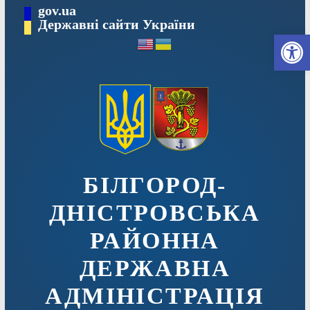
Перейти
gov.ua
до
Державні сайти України
Ві
вмісту
БІЛГОРОД-
ДНІСТРОВСЬКА
РАЙОННА
ДЕРЖАВНА
АДМІНІСТРАЦІЯ