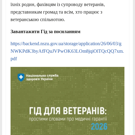
їхніх родин, фахівцям із супроводу ветеранів,
представникам громад та всім, хто працює з
ветеранською спільнотою.
Завантажити Гід за посиланням
https://backend.nszu.gov.ua/storage/application/26/06/03/g
NWKPdK3byAfFQuJVPwOK63LOm8jqiOlTQcQQ7xm.
pdf