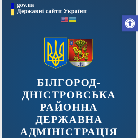
Перейти
gov.ua
до
Державні сайти України
Ві
вмісту
БІЛГОРОД-
ДНІСТРОВСЬКА
РАЙОННА
ДЕРЖАВНА
АДМІНІСТРАЦІЯ