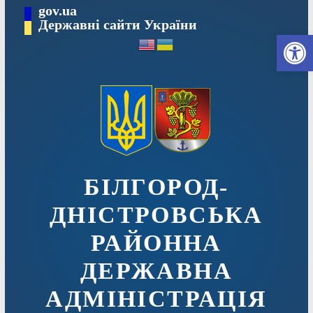
Перейти
gov.ua
до
Державні сайти України
Ві
вмісту
БІЛГОРОД-
ДНІСТРОВСЬКА
РАЙОННА
ДЕРЖАВНА
АДМІНІСТРАЦІЯ