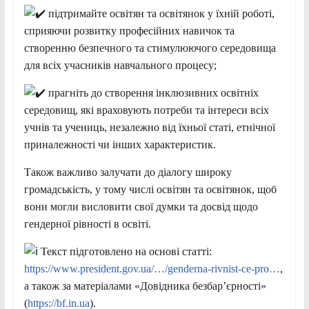
підтримайте освітян та освітянок у їхній роботі,
сприяючи розвитку професійних навичок та
створенню безпечного та стимулюючого середовища
для всіх учасників навчального процесу;
прагніть до створення інклюзивних освітніх
середовищ, які враховують потреби та інтереси всіх
учнів та учениць, незалежно від їхньої статі, етнічної
приналежності чи інших характеристик.
Також важливо залучати до діалогу широку
громадськість, у тому числі освітян та освітянок, щоб
вони могли висловити свої думки та досвід щодо
гендерної рівності в освіті.
Текст підготовлено на основі статті:
https://www.president.gov.ua/…/genderna-rivnist-ce-pro…
,
а також за матеріалами «Довідника безбарʼєрності»
(
https://bf.in.ua
).