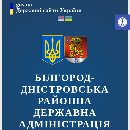
Перейти
gov.ua
до
Державні сайти України
Ві
вмісту
БІЛГОРОД-
ДНІСТРОВСЬКА
РАЙОННА
ДЕРЖАВНА
АДМІНІСТРАЦІЯ