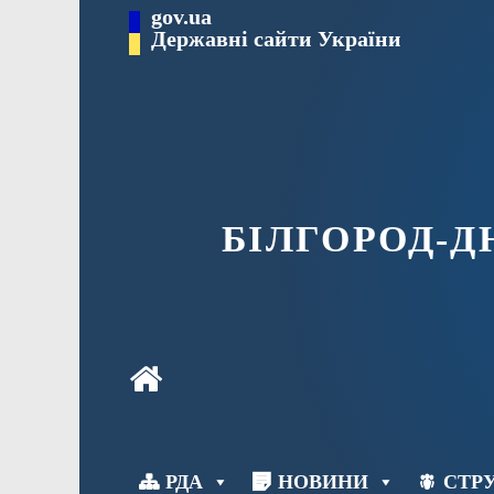
Перейти
gov.ua
до
Державні сайти України
вмісту
БІЛГОРОД-
РДА
НОВИНИ
СТРУ