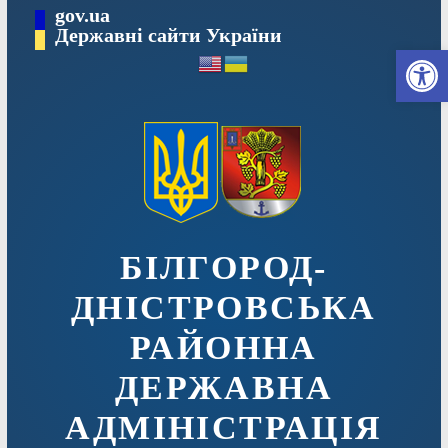
Перейти
gov.ua
до
Державні сайти України
Ві
вмісту
БІЛГОРОД-
ДНІСТРОВСЬКА
РАЙОННА
ДЕРЖАВНА
АДМІНІСТРАЦІЯ