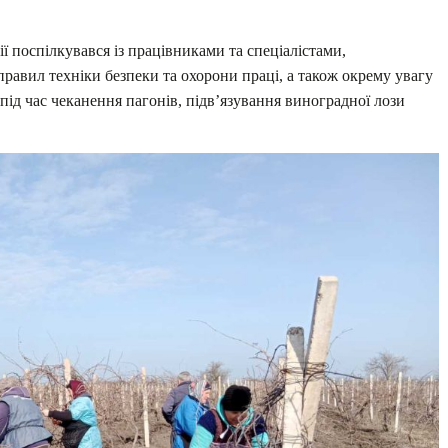
ї поспілкувався із працівниками та спеціалістами,
правил техніки безпеки та охорони праці, а також окрему увагу
під час чеканення пагонів, підв’язування виноградної лози