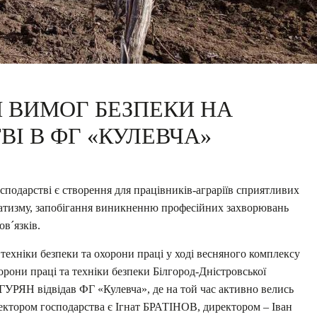
 ВИМОГ БЕЗПЕКИ НА
І В ФГ «КУЛЕВЧА»
подарстві є створення для працівників-аграріїв сприятливих
матизму, запобігання виникненню професійних захворювань
в´язків.
ехніки безпеки та охорони праці у ході весняного комплексу
хорони праці та
техніки безпеки Білгород-Дністровської
ГУРЯН відвідав ФГ «Кулевча», де на той час активно велись
ректором господарства є Ігнат БРАТІНОВ, директором – Іван