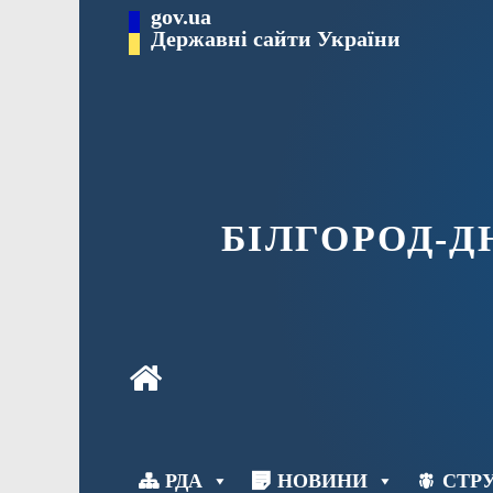
Перейти
gov.ua
до
Державні сайти України
вмісту
БІЛГОРОД-
РДА
НОВИНИ
СТРУ