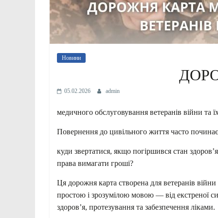
Новини
ДОР
05.02.2026
admin
медичного обслуговування ветеранів війни та ї
Повернення до цивільного життя часто починаєтьс
куди звертатися, якщо погіршився стан здоров’
права вимагати гроші?
Ця дорожня карта створена для ветеранів війни
простою і зрозумілою мовою — від екстреної сит
здоров’я, протезування та забезпечення ліками.