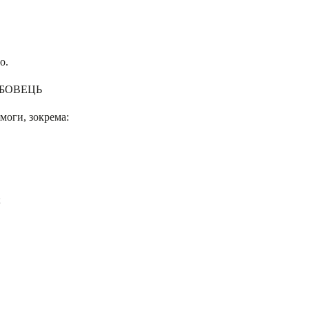
о.
БОВЕЦЬ
моги, зокрема:
;