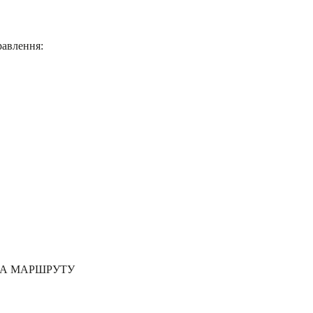
равлення:
КА МАРШРУТУ