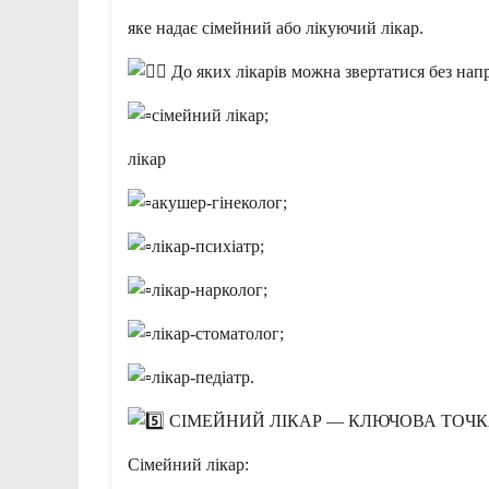
яке надає сімейний або лікуючий лікар.
До яких лікарів можна звертатися без нап
сімейний лікар;
лікар
акушер-гінеколог;
лікар-психіатр;
лікар-нарколог;
лікар-стоматолог;
лікар-педіатр.
СІМЕЙНИЙ ЛІКАР — КЛЮЧОВА ТОЧ
Сімейний лікар: