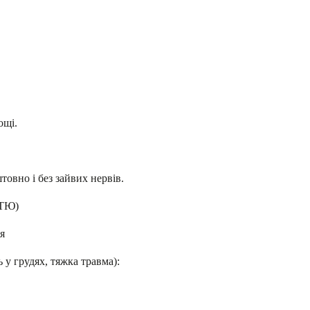
ощі.
товно і без зайвих нервів.
ТЮ)
я
ь у грудях, тяжка травма):