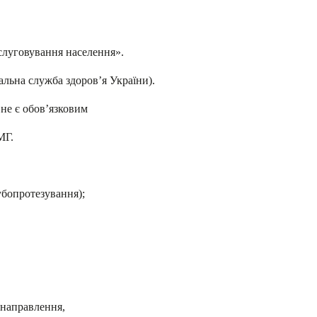
слуговування населення».
ьна служба здоров’я України).
 не є обов’язковим
МГ.
убопротезування);
 направлення,