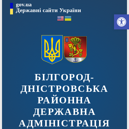
Перейти
gov.ua
до
Державні сайти України
Ві
вмісту
БІЛГОРОД-
ДНІСТРОВСЬКА
РАЙОННА
ДЕРЖАВНА
АДМІНІСТРАЦІЯ