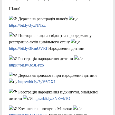
Шлюб
Державна реєстрація шлюбу
https://bit.ly/3yxNNZz
Повторна видача свідоцтва про державну
реєстрацію актів цивільного стану
https://bit.ly/3RmUVRf
Народження дитини
Реєстрація народження дитини
https://bit.ly/3c3BPzo
Державна допомога при народженні дитини
https://bit.ly/3yV6GXL
Реєстрація народження підкинутої, знайденої
дитини
https://bit.ly/3NZwk1Q
Комплексна послуга єМалятко