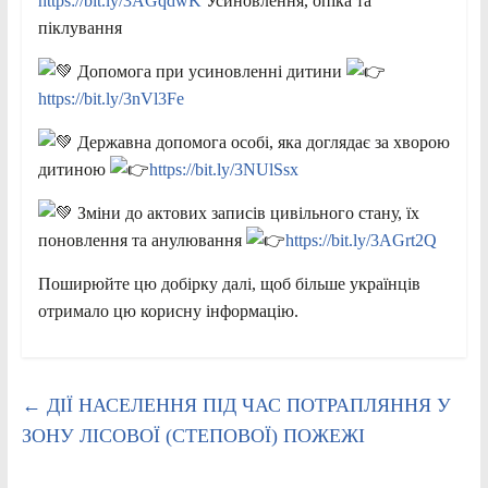
https://bit.ly/3AGqdwK
Усиновлення, опіка та
піклування
Допомога при усиновленні дитини
https://bit.ly/3nVl3Fe
Державна допомога особі, яка доглядає за хворою
дитиною
https://bit.ly/3NUlSsx
Зміни до актових записів цивільного стану, їх
поновлення та анулювання
https://bit.ly/3AGrt2Q
Поширюйте цю добірку далі, щоб більше українців
отримало цю корисну інформацію.
←
ДІЇ НАСЕЛЕННЯ ПІД ЧАС ПОТРАПЛЯННЯ У
ЗОНУ ЛІСОВОЇ (СТЕПОВОЇ) ПОЖЕЖІ