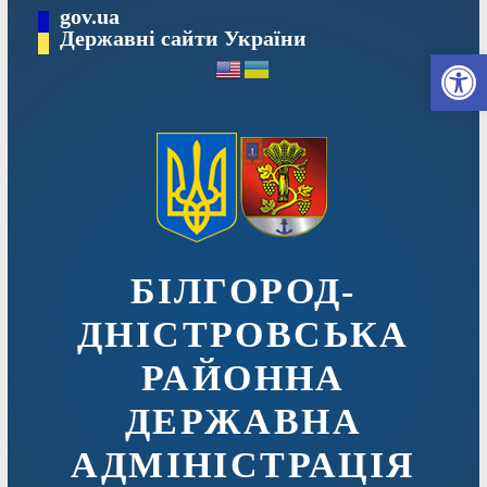
Перейти
gov.ua
до
Державні сайти України
Ві
вмісту
БІЛГОРОД-
ДНІСТРОВСЬКА
РАЙОННА
ДЕРЖАВНА
АДМІНІСТРАЦІЯ