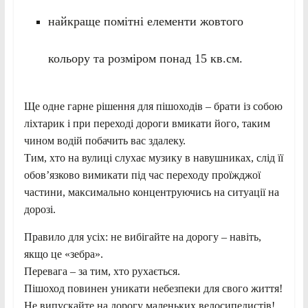
найкраще помітні елементи жовтого
кольору та розміром понад 15 кв.см.
Ще одне гарне рішення для пішоходів – брати із собою
ліхтарик і при переході дороги вмикати його, таким
чином водій побачить вас здалеку.
Тим, хто на вулиці слухає музику в навушниках, слід її
обов’язково вимикати під час переходу проїжджої
частини, максимально концентруючись на ситуації на
дорозі.
Правило для усіх: не вибігайте на дорогу – навіть,
якщо це «зебра».
Перевага – за тим, хто рухається.
Пішоход повинен уникати небезпеки для свого життя!
Не випускайте на дорогу маленьких велосипедистів!