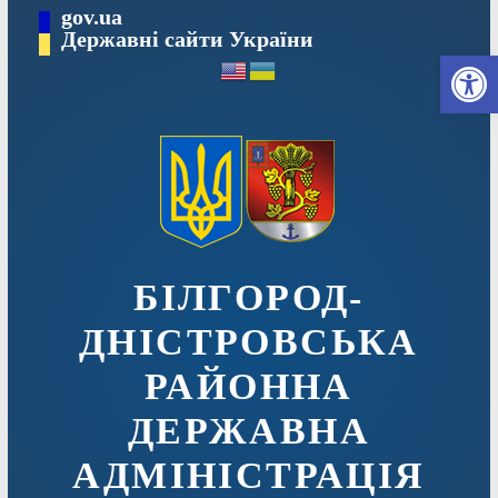
Перейти
gov.ua
до
Державні сайти України
Ві
вмісту
БІЛГОРОД-
ДНІСТРОВСЬКА
РАЙОННА
ДЕРЖАВНА
АДМІНІСТРАЦІЯ