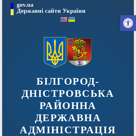
Перейти
gov.ua
до
Державні сайти України
Ві
вмісту
БІЛГОРОД-
ДНІСТРОВСЬКА
РАЙОННА
ДЕРЖАВНА
АДМІНІСТРАЦІЯ