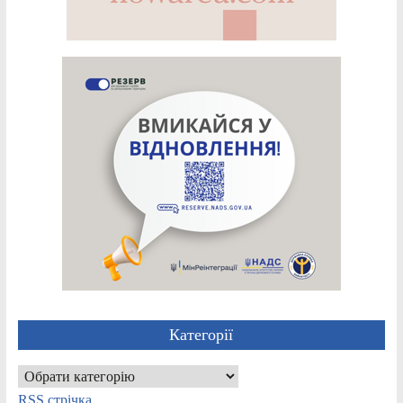
Категорії
Категорії
RSS стрічка