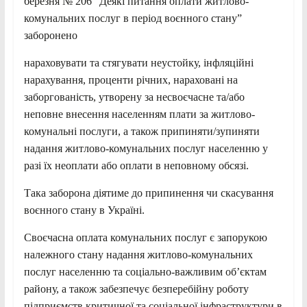
березня № 206 “Деякі питання оплати житлово-
комунальних послуг в період воєнного стану”
заборонено
нараховувати та стягувати неустойку, інфляційні
нарахування, проценти річних, нараховані на
заборгованість, утворену за несвоєчасне та/або
неповне внесення населенням плати за житлово-
комунальні послуги, а також припиняти/зупиняти
надання житлово-комунальних послуг населенню у
разі їх неоплати або оплати в неповному обсязі.
Така заборона діятиме до припинення чи скасування
воєнного стану в Україні.
Своєчасна оплата комунальних послуг є запорукою
належного стану надання житлово-комунальних
послуг населенню та соціально-важливим обʼєктам
району, а також забезпечує безперебійну роботу
підприємств критичної та соціальної інфраструктури в