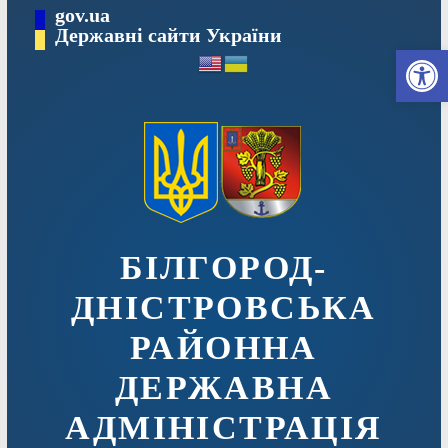
Перейти
gov.ua
до
Державні сайти України
Ві
вмісту
БІЛГОРОД-
ДНІСТРОВСЬКА
РАЙОННА
ДЕРЖАВНА
АДМІНІСТРАЦІЯ