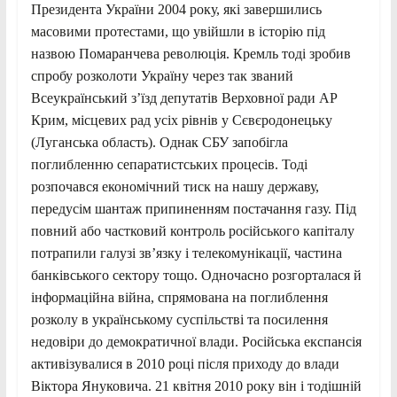
Президента України 2004 року, які завершились
масовими протестами, що увійшли в історію під
назвою Помаранчева революція. Кремль тоді зробив
спробу розколоти Україну через так званий
Всеукраїнський з’їзд депутатів Верховної ради АР
Крим, місцевих рад усіх рівнів у Сєвєродонецьку
(Луганська область). Однак СБУ запобігла
поглибленню сепаратистських процесів. Тоді
розпочався економічний тиск на нашу державу,
передусім шантаж припиненням постачання газу. Під
повний або частковий контроль російського капіталу
потрапили галузі зв’язку і телекомунікації, частина
банківського сектору тощо. Одночасно розгорталася й
інформаційна війна, спрямована на поглиблення
розколу в українському суспільстві та посилення
недовіри до демократичної влади. Російська експансія
активізувалися в 2010 році після приходу до влади
Віктора Януковича. 21 квітня 2010 року він і тодішній