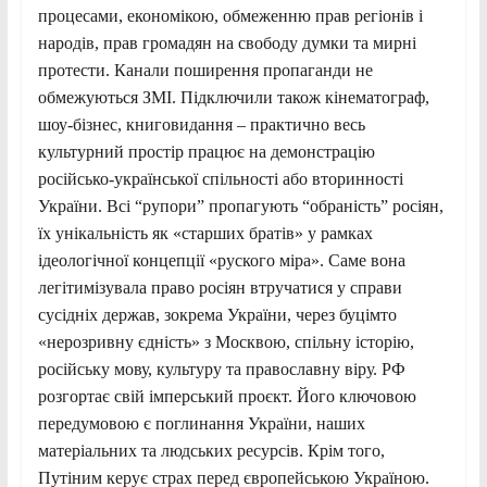
процесами, економікою, обмеженню прав регіонів і
народів, прав громадян на свободу думки та мирні
протести. Канали поширення пропаганди не
обмежуються ЗМІ. Підключили також кінематограф,
шоу-бізнес, книговидання – практично весь
культурний простір працює на демонстрацію
російсько-української спільності або вторинності
України. Всі “рупори” пропагують “обраність” росіян,
їх унікальність як «старших братів» у рамках
ідеологічної концепції «руского міра». Саме вона
легітимізувала право росіян втручатися у справи
сусідніх держав, зокрема України, через буцімто
«нерозривну єдність» з Москвою, спільну історію,
російську мову, культуру та православну віру. РФ
розгортає свій імперський проєкт. Його ключовою
передумовою є поглинання України, наших
матеріальних та людських ресурсів. Крім того,
Путіним керує страх перед європейською Україною.