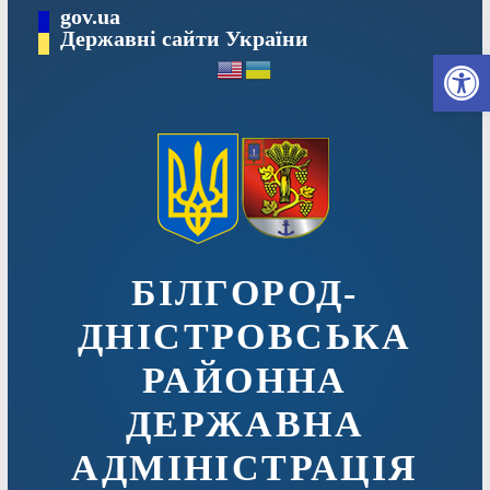
Перейти
gov.ua
до
Державні сайти України
Ві
вмісту
БІЛГОРОД-
ДНІСТРОВСЬКА
РАЙОННА
ДЕРЖАВНА
АДМІНІСТРАЦІЯ