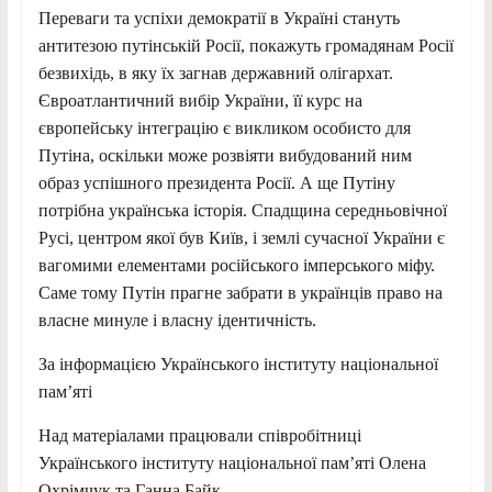
Переваги та успіхи демократії в Україні стануть
антитезою путінській Росії, покажуть громадянам Росії
безвихідь, в яку їх загнав державний олігархат.
Євроатлантичний вибір України, її курс на
європейську інтеграцію є викликом особисто для
Путіна, оскільки може розвіяти вибудований ним
образ успішного президента Росії. А ще Путіну
потрібна українська історія. Спадщина середньовічної
Русі, центром якої був Київ, і землі сучасної України є
вагомими елементами російського імперського міфу.
Саме тому Путін прагне забрати в українців право на
власне минуле і власну ідентичність.
За інформацією Українського інституту національної
пам’яті
Над матеріалами працювали співробітниці
Українського інституту національної пам’яті Олена
Охрімчук та Ганна Байк