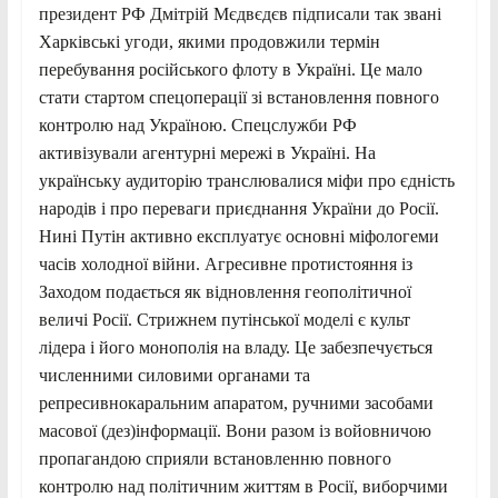
президент РФ Дмітрій Мєдвєдєв підписали так звані
Харківські угоди, якими продовжили термін
перебування російського флоту в Україні. Це мало
стати стартом спецоперації зі встановлення повного
контролю над Україною. Спецслужби РФ
активізували агентурні мережі в Україні. На
українську аудиторію транслювалися міфи про єдність
народів і про переваги приєднання України до Росії.
Нині Путін активно експлуатує основні міфологеми
часів холодної війни. Агресивне протистояння із
Заходом подається як відновлення геополітичної
величі Росії. Стрижнем путінської моделі є культ
лідера і його монополія на владу. Це забезпечується
численними силовими органами та
репресивнокаральним апаратом, ручними засобами
масової (дез)інформації. Вони разом із войовничою
пропагандою сприяли встановленню повного
контролю над політичним життям в Росії, виборчими