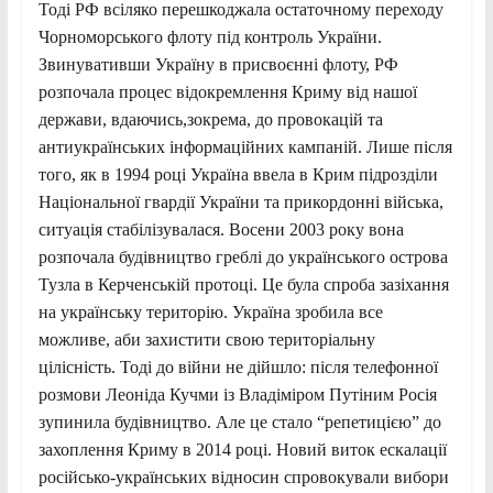
Тоді РФ всіляко перешкоджала остаточному переходу
Чорноморського флоту під контроль України.
Звинувативши Україну в присвоєнні флоту, РФ
розпочала процес відокремлення Криму від нашої
держави, вдаючись,зокрема, до провокацій та
антиукраїнських інформаційних кампаній. Лише після
того, як в 1994 році Україна ввела в Крим підрозділи
Національної гвардії України та прикордонні війська,
ситуація стабілізувалася. Восени 2003 року вона
розпочала будівництво греблі до українського острова
Тузла в Керченській протоці. Це була спроба зазіхання
на українську територію. Україна зробила все
можливе, аби захистити свою територіальну
цілісність. Тоді до війни не дійшло: після телефонної
розмови Леоніда Кучми із Владіміром Путіним Росія
зупинила будівництво. Але це стало “репетицією” до
захоплення Криму в 2014 році. Новий виток ескалації
російсько-українських відносин спровокували вибори