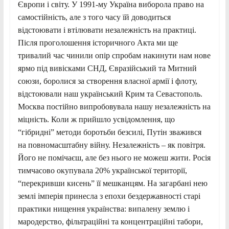
Європи і світу. У 1991-му Україна виборола право на
самостійність, але з того часу їй доводиться
відстоювати і втілювати незалежність на практиці.
Після проголошення історичного Акта ми ще
тривалий час чинили опір спробам накинути нам нове
ярмо під вивісками СНД, Євразійський та Митний
союзи, боролися за створення власної армії і флоту,
відстоювали наш український Крим та Севастополь.
Москва постійно випробовувала нашу незалежність на
міцність. Коли ж прийшло усвідомлення, що
“гібридні” методи боротьби безсилі, Путін зважився
на повномасштабну війну. Незалежність – як повітря.
Його не помічаєш, але без нього не можеш жити. Росія
тимчасово окупувала 20% української території,
“перекривши кисень” її мешканцям. На загарбані нею
землі імперія принесла з епохи бездержавності старі
практики нищення українства: випалену землю і
мародерство, фільтраційні та концентраційні табори,