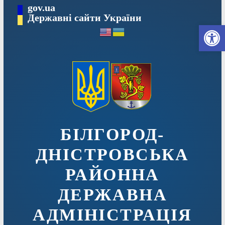
Перейти
gov.ua
до
Державні сайти України
Ві
вмісту
БІЛГОРОД-
ДНІСТРОВСЬКА
РАЙОННА
ДЕРЖАВНА
АДМІНІСТРАЦІЯ