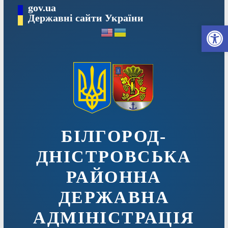
Перейти
gov.ua
до
Державні сайти України
Ві
вмісту
БІЛГОРОД-
ДНІСТРОВСЬКА
РАЙОННА
ДЕРЖАВНА
АДМІНІСТРАЦІЯ