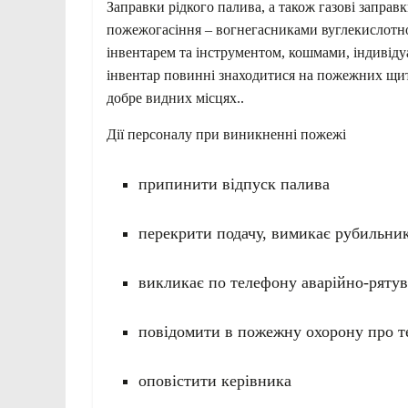
Заправки рідкого палива, а також газові запра
пожежогасіння – вогнегасниками вуглекислотно
інвентарем та інструментом, кошмами, індивіду
інвентар повинні знаходитися на пожежних щита
добре видних місцях..
Дії персоналу при виникненні пожежі
припинити відпуск палива
перекрити подачу, вимикає рубильни
викликає по телефону аварійно-ряту
повідомити в пожежну охорону про те
оповістити керівника