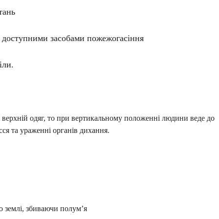
тань
я доступними засобами пожежогасіння
іли.
я верхній одяг, то при вертикальному положенні людини веде до
ся та ураженні органів дихання.
по землі, збиваючи полум’я