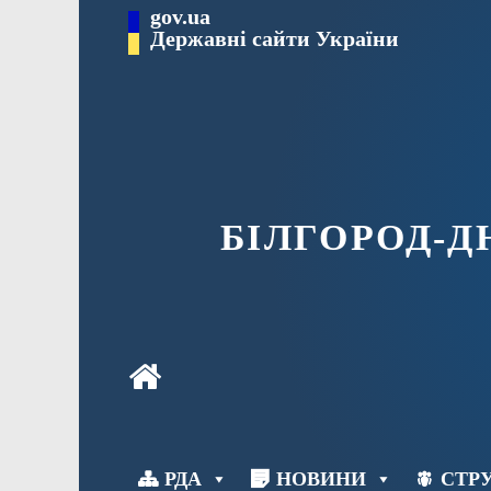
Перейти
gov.ua
до
Державні сайти України
вмісту
БІЛГОРОД-
РДА
НОВИНИ
СТРУ