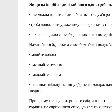
Якщо на іншій людині зайнявся одяг, треба
• не можна давати людині бігати, – полум’я ро
•треба допомогти ураженому швидко скинути одя
• якщо не вдалося, необхідно повалити потерпі
Намагайтеся будь-яким способом збити полум’я 
•залийте водою
• засипайте землею
• закидайте снігом
• накиньте щільну тканину (брезент, ковдра, па
людині.
При цьому голову потерпілого слід залишити 
горіння, не спричинити опіку дихальних шляхі