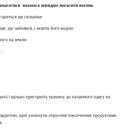
 намагатися якомога швидше погасити вогонь
згориться ще сильніше
г, що зайнявся, і залити його водою
лого на землю
:
льто) і щільно пригорніть тканину до палаючого одягу на
відкритою, щоб уникнути отруєння токсичними продуктами
в.