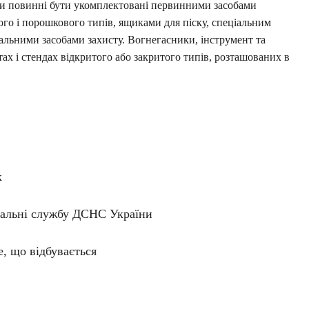
вки повинні бути укомплектовані первинними засобами
го і порошкового типів, ящиками для піску, спеціальним
альними засобами захисту. Вогнегасники, інструмент та
х і стендах відкритого або закритого типів, розташованих в
к
вальні службу ДСНС України
, що відбувається