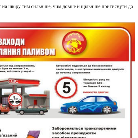
є на шкіру тим сильніше, чим довше й щільніше притиснути до