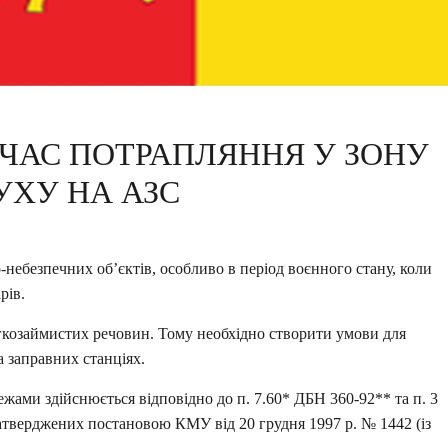
 ЧАС ПОТРАПЛЯННЯ У ЗОНУ
УХУ НА АЗС
-небезпечних об’єктів, особливо в період воєнного стану, коли
рів.
гкозаймистих речовин. Тому необхідно створити умови для
 заправних станціях.
жами здійснюється відповідно до п. 7.60* ДБН 360-92** та п. 3
атверджених постановою КМУ від 20 грудня 1997 р. № 1442 (із