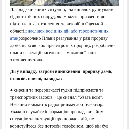
Для надзвичайних ситуацій, на випадок руйнування
гідротехнічних споруд, які можуть призвести до
підтоплення, затоплення територій в Одеській
області,
внаслідок воєнних дій або терористичних
атак
розроблено Плани реагування у разі прориву
дамб, шлюзів або при загрозі їх прориву, розроблено
плани евакуації населення з можливої зони
затоплення тощо
.
Дії у випадку загрози виникнення прориву дамб,
шлюзів, повені, паводка:
● сирени та переривчасті гудки підприємств та
транспортних засобів – це сигнал “Увага всім”.
Негайно ввімкніть радіоприймач або телевізор.
Уважно слухайте інформацію про надзвичайну
ситуацію та інструкції про порядок дій, не
користуйтеся без потреби телефоном, щоб він був