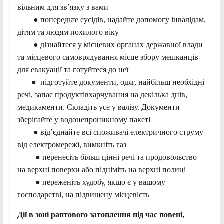
вільним для зв’язку з вами
● попередьте сусідів, надайте допомогу інвалідам,
дітям та людям похилого віку
● дізнайтеся у місцевих органах державної влади
та місцевого самоврядування місце збору мешканців
для евакуації та готуйтеся до неї
● підготуйте документи, одяг, найбільш необхідні
речі, запас продуктівхарчування на декілька днів,
медикаменти. Складіть усе у валізу. Документи
зберігайте у водонепроникному пакеті
● від’єднайте всі споживачі електричного струму
від електромережі, вимкніть газ
● перенесіть більш цінні речі та продовольство
на верхні поверхи або підніміть на верхні полиці
● переженіть худобу, якщо є у вашому
господарстві, на підвищену місцевість
Дії в зоні раптового затоплення під час повені,