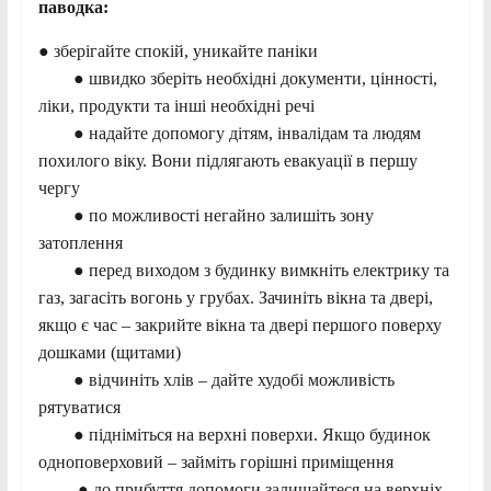
паводка:
● зберігайте спокій, уникайте паніки
● швидко зберіть необхідні документи, цінності,
ліки, продукти та інші необхідні речі
● надайте допомогу дітям, інвалідам та людям
похилого віку. Вони підлягають евакуації в першу
чергу
● по можливості негайно залишіть зону
затоплення
● перед виходом з будинку вимкніть електрику та
газ, загасіть вогонь у грубах. Зачиніть вікна та двері,
якщо є час – закрийте вікна та двері першого поверху
дошками (щитами)
● відчиніть хлів – дайте худобі можливість
рятуватися
● підніміться на верхні поверхи. Якщо будинок
одноповерховий – займіть горішні приміщення
● до прибуття допомоги залишайтеся на верхніх