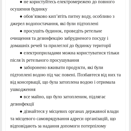
● не користуйтесь електромережею до повного
осушення будинку
● обов’язково кип’ятіть питну воду, особливо з
джерел водопостачання, які були підтоплені
● просушіть будинок, проведіть ретельне
очищення та дезинфекцію забрудненого посуду і
домашніх речей та прилеглої до будинку території
● електроприладами можна користуватися тільки
після їх ретельного просушування
● заборонено вживати продукти, які були
підтоплені водою під час повені. Позбавтеся від них та
від консервації, що була затоплена водою і отримала
ушкодження
● все майно, що було затопленим, підлягає
дезинфекції
● дізнайтеся у місцевих органах державної влади
та місцевого самоврядування адреси організацій, що
відповідають за надання допомоги потерпілому