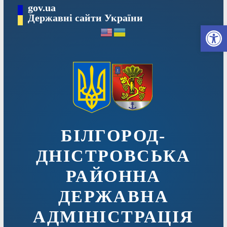
Перейти
gov.ua
до
Державні сайти України
Ві
вмісту
БІЛГОРОД-
ДНІСТРОВСЬКА
РАЙОННА
ДЕРЖАВНА
АДМІНІСТРАЦІЯ