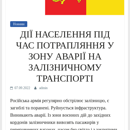
Новини
ДІЇ НАСЕЛЕННЯ ПІД
ЧАС ПОТРАПЛЯННЯ У
ЗОНУ АВАРІЇ НА
ЗАЛІЗНИЧНОМУ
ТРАНСПОРТІ
07.09.2022
admin
Російська армія регулярно обстрілює залізницю, є
загиблі та поранені. Руйнується інфраструктура.
Виникають аварії. Із зони воєнних дій до західних
кордонів залізничники вивозять пасажирів у
переповнених вагонах, часом без світла і з закритими