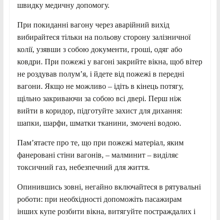
швидку медичну допомогу.
При покиданні вагону через аварійний вихід
вибирайтеся тільки на польову сторону залізничної
колії, узявши з собою документи, гроші, одяг або
ковдри. При пожежі у вагоні закрийте вікна, щоб вітер
не роздував полум’я, і йдете від пожежі в передні
вагони. Якщо не можливо – ідіть в кінець потягу,
щільно закриваючи за собою всі двері. Перш ніж
вийти в коридор, підготуйте захист для дихання:
шапки, шарфи, шматки тканини, змочені водою.
Пам’ятаєте про те, що при пожежі матеріал, яким
фанеровані стіни вагонів, – малминит – виділяє
токсичний газ, небезпечний для життя.
Опинившись зовні, негайно включайтеся в рятувальні
роботи: при необхідності допоможіть пасажирам
інших купе розбити вікна, витягуйте постраждалих і