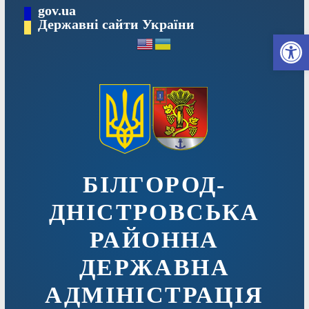
Перейти
gov.ua
до
Державні сайти України
Ві
вмісту
БІЛГОРОД-
ДНІСТРОВСЬКА
РАЙОННА
ДЕРЖАВНА
АДМІНІСТРАЦІЯ