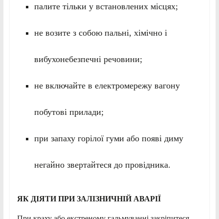
палите тільки у встановлених місцях;
не возите з собою пальні, хімічно і
вибухонебезпечні речовини;
не включайте в електромережу вагону
побутові прилади;
при запаху горілої гуми або появі диму
негайно звертайтеся до провідника.
ЯК ДІЯТИ ПРИ ЗАЛІЗНИЧНІЙ АВАРІЇ
При краху або екстреному гальмуванні закріпитеся,