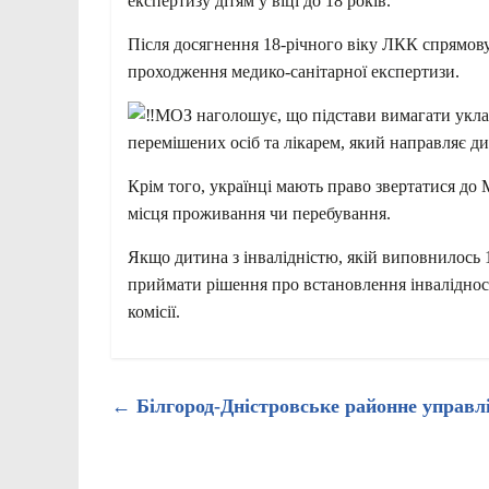
експертизу дітям у віці до 18 років.
Після досягнення 18-річного віку ЛКК спрямов
проходження медико-санітарної експертизи.
МОЗ наголошує, що підстави вимагати уклад
перемішених осіб та лікарем, який направляє ди
Крім того, українці мають право звертатися до
місця проживання чи перебування.
Якщо дитина з інвалідністю, якій виповнилось 
приймати рішення про встановлення інвалідност
комісії.
←
Білгород-Дністровське районне управл