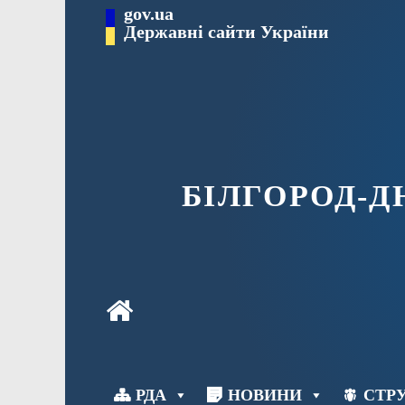
Перейти
gov.ua
до
Державні сайти України
вмісту
БІЛГОРОД-
РДА
НОВИНИ
СТРУ