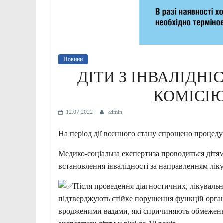
Новини
ДІТИ З ІНВАЛІДН
КОМІСІ
12.07.2022
admin
На період дії воєнного стану спрощено процеду
Медико-соціальна експертиза проводиться дітям
встановлення інвалідності за направленням ліку
Після проведення діагностичних, лікувальних
підтверджують стійке порушення функцій орган
вродженими вадами, які спричиняють обмеженн