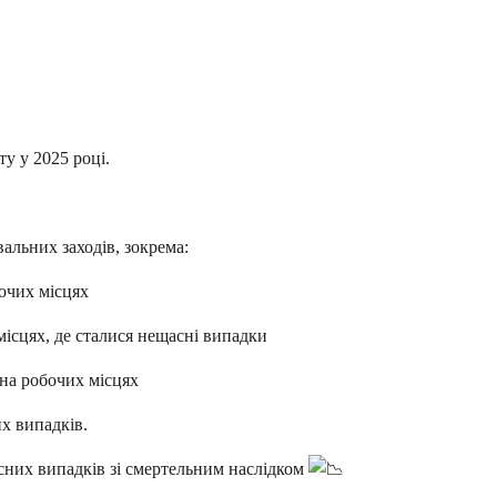
у у 2025 році.
альних заходів, зокрема:
бочих місцях
ісцях, де сталися нещасні випадки
на робочих місцях
х випадків.
сних випадків зі смертельним наслідком