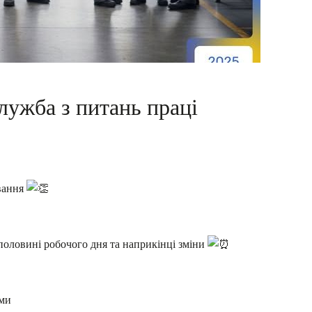
ужба з питань праці
ування
половині робочого дня та наприкінці зміни
оми