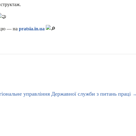
нструктаж.
рацю — на
pratsia
.
in
.
ua
іональне управління Державної служби з питань праці