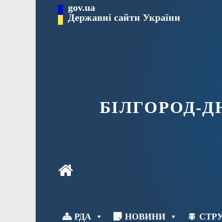
Перейти
gov.ua
до
Державні сайти України
вмісту
БІЛГОРОД-
РДА
НОВИНИ
СТРУ